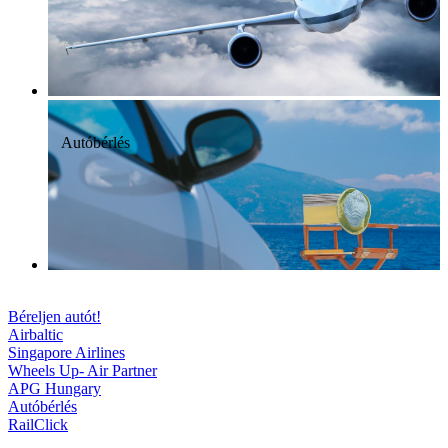
Autóbérlés
Béreljen autót!
Airbaltic
Singapore Airlines
Wheels Up- Air Partner
APG Hungary
Autóbérlés
RailClick