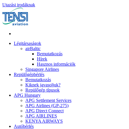
Utazási irodáknak
Légitársaságok
airBaltic
Bemutatkozás
Hírek
Hasznos információk
Singapore Airlines
Repülőgépbérlés
Bemutatkozás
Kiknek javasoljuk?
Repülőgép típusok
APG Hungary
APG Settlement Services
APG Airlines (GP-275)
APG Direct Connect
APG AIRLINES
KENYA AIRWAYS
Autóbérlés